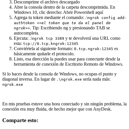
Descomprime el archivo descargado
Abre la consola dentro de la carpeta descomprimida. En
Windows 10, clic derecho: Abrir Powershell aquí
Agrega tu token mediante el comando: .\
ngrok config add-
authtoken
<<el token que te da el panel de
. Tip: Escribiendo ng y presionando TAB se
ngrok>>
autocompleta.
Ejecuta: .\
y te devolverá una URL como
ngrok tcp 3389
esta:
tcp://0.tcp.kngrok:12345
Conviértela al siguiente formato:
es
0.tcp.ngrok:12345
básicamente quitarle el protocolo.
Listo, esa dirección la puedes usar para conectarte desde la
herramienta de conexión de Escritorio Remoto de Windows.
Si lo haces desde la consola de Windows, no ocupas el punto y
diagonal inversa. En lugar de
sería nada más:
.\ngrok.exe
ngrok.exe
En mis pruebas estuve una hora conectado y sin ningún problema, la
conexión era muy fluida, de hecho mejor que con AnyDesk.
Comparte esto: