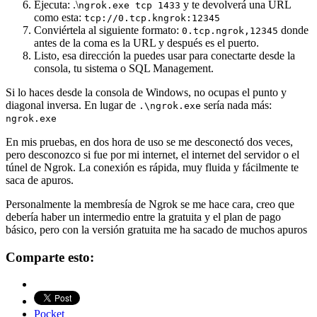
Ejecuta: .\
y te devolverá una URL
ngrok.exe tcp 1433
como esta:
tcp://0.tcp.kngrok:12345
Conviértela al siguiente formato:
donde
0.tcp.ngrok,12345
antes de la coma es la URL y después es el puerto.
Listo, esa dirección la puedes usar para conectarte desde la
consola, tu sistema o SQL Management.
Si lo haces desde la consola de Windows, no ocupas el punto y
diagonal inversa. En lugar de
sería nada más:
.\ngrok.exe
ngrok.exe
En mis pruebas, en dos hora de uso se me desconectó dos veces,
pero desconozco si fue por mi internet, el internet del servidor o el
túnel de Ngrok. La conexión es rápida, muy fluida y fácilmente te
saca de apuros.
Personalmente la membresía de Ngrok se me hace cara, creo que
debería haber un intermedio entre la gratuita y el plan de pago
básico, pero con la versión gratuita me ha sacado de muchos apuros
Comparte esto:
Pocket