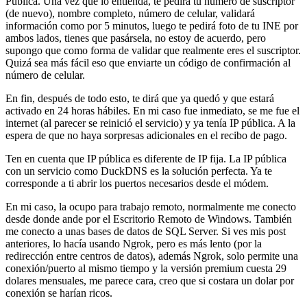
Pública. Una vez que lo entienda, te pedirá tu número de suscriptor
(de nuevo), nombre completo, número de celular, validará
información como por 5 minutos, luego te pedirá foto de tu INE por
ambos lados, tienes que pasársela, no estoy de acuerdo, pero
supongo que como forma de validar que realmente eres el suscriptor.
Quizá sea más fácil eso que enviarte un código de confirmación al
número de celular.
En fin, después de todo esto, te dirá que ya quedó y que estará
activado en 24 horas hábiles. En mi caso fue inmediato, se me fue el
internet (al parecer se reinició el servicio) y ya tenía IP pública. A la
espera de que no haya sorpresas adicionales en el recibo de pago.
Ten en cuenta que IP pública es diferente de IP fija. La IP pública
con un servicio como DuckDNS es la solución perfecta. Ya te
corresponde a ti abrir los puertos necesarios desde el módem.
En mi caso, la ocupo para trabajo remoto, normalmente me conecto
desde donde ande por el Escritorio Remoto de Windows. También
me conecto a unas bases de datos de SQL Server. Si ves mis post
anteriores, lo hacía usando Ngrok, pero es más lento (por la
redirección entre centros de datos), además Ngrok, solo permite una
conexión/puerto al mismo tiempo y la versión premium cuesta 29
dolares mensuales, me parece cara, creo que si costara un dolar por
conexión se harían ricos.