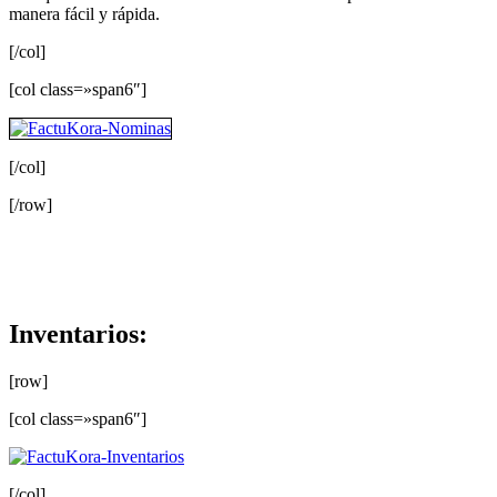
manera fácil y rápida.
[/col]
[col class=»span6″]
[/col]
[/row]
Inventarios:
[row]
[col class=»span6″]
[/col]