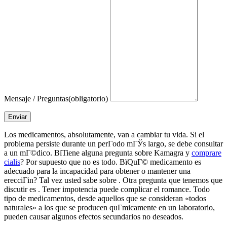
Mensaje / Preguntas
(obligatorio)
Enviar
Los medicamentos, absolutamente, van a cambiar tu vida. Si el
problema persiste durante un perГ­odo mГЎs largo, se debe consultar
a un mГ©dico. ВїTiene alguna pregunta sobre Kamagra y
comprare
cialis
? Por supuesto que no es todo. ВїQuГ© medicamento es
adecuado para la incapacidad para obtener o mantener una
erecciГіn? Tal vez usted sabe sobre . Otra pregunta que tenemos que
discutir es . Tener impotencia puede complicar el romance. Todo
tipo de medicamentos, desde aquellos que se consideran «todos
naturales» a los que se producen quГ­micamente en un laboratorio,
pueden causar algunos efectos secundarios no deseados.