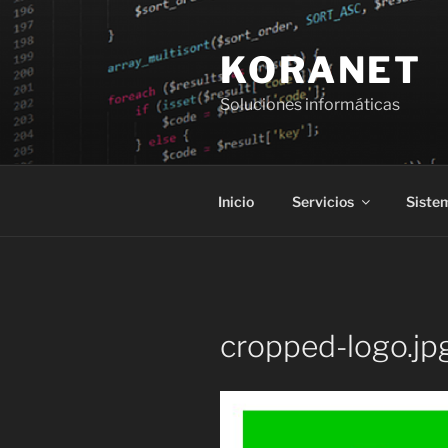
Saltar
al
KORANET
contenido
Soluciones informáticas
Inicio
Servicios
Siste
cropped-logo.jp