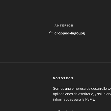
Navegación
Entrada
ANTERIOR
de
anterior:
cropped-logo.jpg
entradas
NOSOTROS
Somos una empresa de desarrollo w
aplicaciones de escritorio, y solucion
informáticas para la PyME