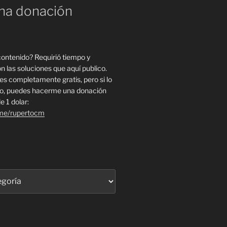
na donación
 contenido? Requirió tiempo y
n las soluciones que aquí publico.
es completamente gratis, pero si lo
to, puedes hacerme una donación
e 1 dolar:
.me/rupertocm