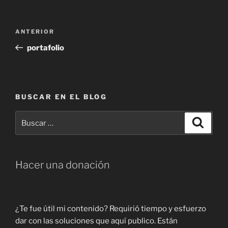
Navegación
Entrada
ANTERIOR
de
anterior:
portafolio
entradas
BUSCAR EN EL BLOG
Buscar
Buscar
por:
Hacer una donación
¿Te fue útil mi contenido? Requirió tiempo y esfuerzo
dar con las soluciones que aquí publico. Están