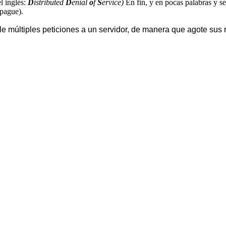
l inglés:
D
istributed
D
enial
o
f
S
ervice)
En fin, y en pocas palabras y s
apague).
e múltiples peticiones a un servidor, de manera que agote sus re