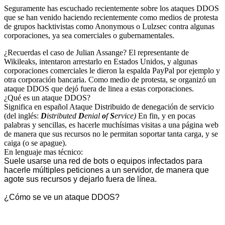
Seguramente has escuchado recientemente sobre los ataques DDOS
que se han venido haciendo recientemente como medios de protesta
de grupos hacktivistas como Anonymous o Lulzsec contra algunas
corporaciones, ya sea comerciales o gubernamentales.
¿Recuerdas el caso de Julian Assange? El representante de
Wikileaks, intentaron arrestarlo en Estados Unidos, y algunas
corporaciones comerciales le dieron la espalda PayPal por ejemplo y
otra corporación bancaria. Como medio de protesta, se organizó un
ataque DDOS que dejó fuera de linea a estas corporaciones.
¿Qué es un ataque DDOS?
Significa en español Ataque Distribuido de denegación de servicio
(del inglés:
D
istributed
D
enial
o
f
S
ervice)
En fin, y en pocas
palabras y sencillas, es hacerle muchísimas visitas a una página web
de manera que sus recursos no le permitan soportar tanta carga, y se
caiga (o se apague).
En lenguaje mas técnico:
Suele usarse una red de bots o equipos infectados para
hacerle múltiples peticiones a un servidor, de manera que
agote sus recursos y dejarlo fuera de línea.
¿Cómo se ve un ataque DDOS?