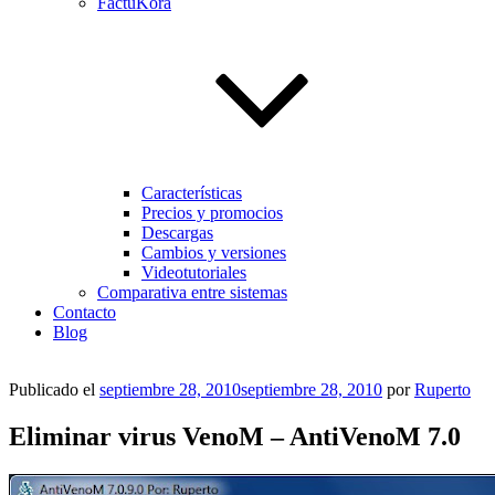
FactuKora
Características
Precios y promocios
Descargas
Cambios y versiones
Videotutoriales
Comparativa entre sistemas
Contacto
Blog
Publicado el
septiembre 28, 2010
septiembre 28, 2010
por
Ruperto
Eliminar virus VenoM – AntiVenoM 7.0