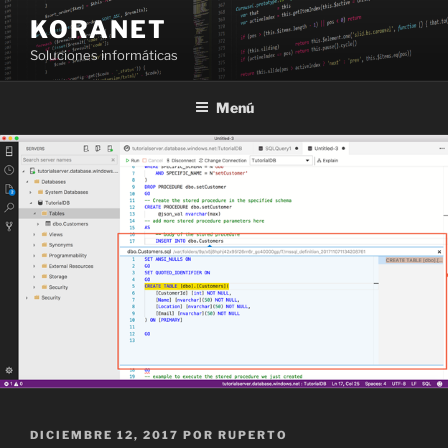
Saltar
KORANET
al
Soluciones informáticas
contenido
Menú
PUBLICADO
DICIEMBRE 12, 2017
POR
RUPERTO