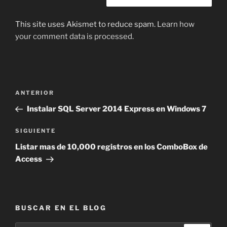
This site uses Akismet to reduce spam.
Learn how
your comment data is processed
.
Navegación
Entrada
ANTERIOR
de
anterior:
Instalar SQL Server 2014 Express en Windows 7
entradas
Siguiente
SIGUIENTE
entrada
Listar mas de 10,000 registros en los ComboBox de
Access
BUSCAR EN EL BLOG