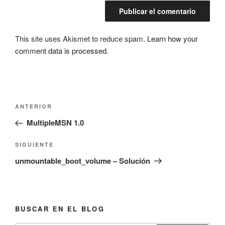
This site uses Akismet to reduce spam.
Learn how your
comment data is processed
.
Navegación
Entrada
ANTERIOR
de
anterior:
MultipleMSN 1.0
entradas
Siguiente
SIGUIENTE
entrada
unmountable_boot_volume – Solución
BUSCAR EN EL BLOG