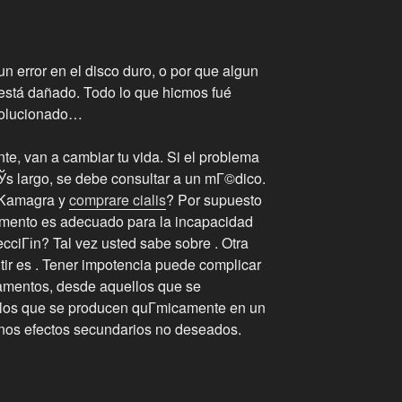
n error en el disco duro, o por que algun
o está dañado. Todo lo que hicmos fué
 solucionado…
e, van a cambiar tu vida. Si el problema
Ўs largo, se debe consultar a un mГ©dico.
 Kamagra y
comprare cialis
? Por supuesto
mento es adecuado para la incapacidad
cciГіn? Tal vez usted sabe sobre . Otra
ir es . Tener impotencia puede complicar
amentos, desde aquellos que se
 los que se producen quГ­micamente en un
unos efectos secundarios no deseados.