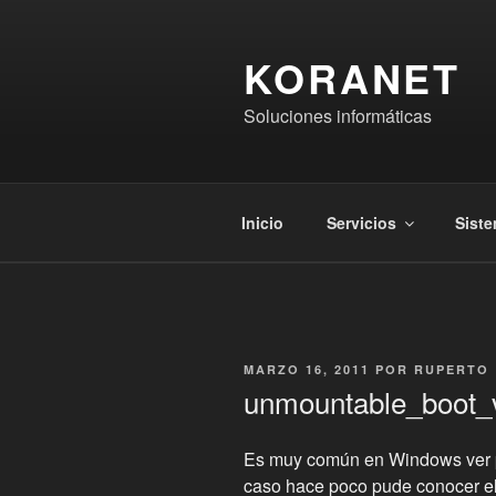
Saltar
al
KORANET
contenido
Soluciones informáticas
Inicio
Servicios
Sist
PUBLICADO
MARZO 16, 2011
POR
RUPERTO
EL
unmountable_boot_
Es muy común en Windows ver pa
caso hace poco pude conocer e