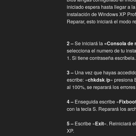
iniciado espera hasta llegar a la
instalación de Windows XP Profe
Reparar, esto iniciará el modo r
2 –
Se iniciará la
«Consola de 
selecciona el numero de tu ins
1. Si tiene contraseña escríbela.
3 –
Una vez que hayas accedi
escribe: «
chkdsk /p
» presiona 
al 100%, se reparará los errores
4 –
Enseguida escribe «
Fixboo
con la tecla S. Reparará los arc
5 –
Escribe «
Exit
«. Reiniciará e
XP.