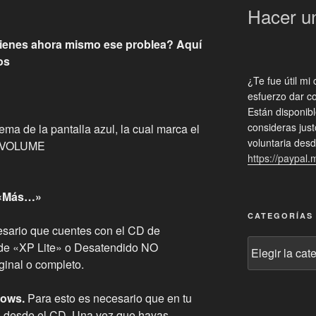
Hacer u
tienes ahora mismo ese problea? Aquí
os
¿Te fue útil mi
esfuerzo dar co
Están disponibl
consideras jus
ma de la pantalla azul, la cual marca el
voluntaria desd
_VOLUME
https://paypal
 «Más…»
CATEGORÍAS
esario que cuentes con el CD de
Categorías
 de «XP Lite» o Desatendido NO
ginal o completo.
dows.
Para esto es necesario que en tu
io desde el CD. Una vez que hayas