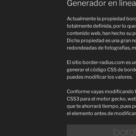
Generador en line
Actualmente la propiedad bord
totalmente definida, por lo qu
contenido web, han hecho su pr
Dicha propiedad es una gran n
redondeadas de fotografías, ma
El sitio border-radius.com es u
generar el código CSS de border
puedes modificar los valores.
Conforme vayas modificando lo
CSS3 para el motor gecko, webk
que te ahorrará tiempo, pues
el elemento antes de modifica