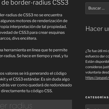
a de border-radius CSS3
Buscar
por:
er-radius de CSS3 no se encuentra
e algunos motores de renderización de
opia interpretación de tal propiedad.
Hacer u
ovedad de CSS3 para crear esquinas
rcos, divs encétera.
na herramienta en linea que te permite
¿Te fue útil mi
-radius. Se hace en tiempo y real, y tu
esfuerzo dar co
Están disponibl
consideras jus
voluntaria desd
s valores se irá generando el código
https://paypal
it y el CSS3 estándar. Es sin duda algo
 podrás ver como quedará de redondeado
r directamente tu código CSS.
CATEGORÍAS
Categorías