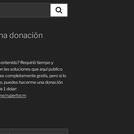
Buscar
na donación
 contenido? Requirió tiempo y
n las soluciones que aquí publico.
es completamente gratis, pero si lo
to, puedes hacerme una donación
e 1 dolar:
.me/rupertocm