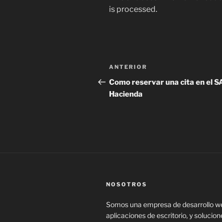
is processed
.
Navegación
Entrada
ANTERIOR
de
anterior:
Como reservar una cita en el S
Hacienda
entradas
NOSOTROS
Somos una empresa de desarrollo w
aplicaciones de escritorio, y solucion