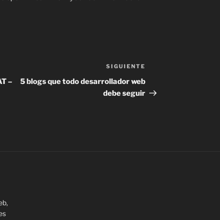
SIGUIENTE
Siguiente
entrada
AT –
5 blogs que todo desarrollador web
debe seguir
eb,
es