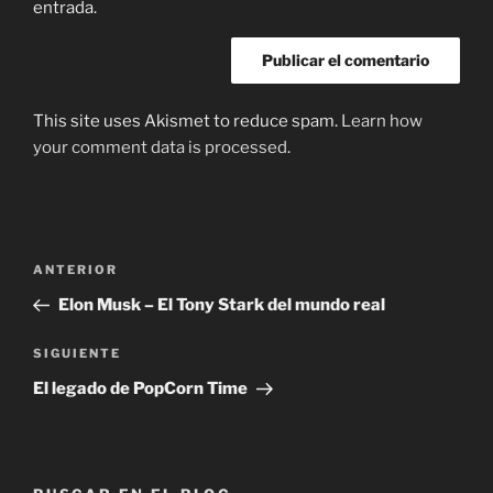
entrada.
This site uses Akismet to reduce spam.
Learn how
your comment data is processed
.
Navegación
Entrada
ANTERIOR
de
anterior:
Elon Musk – El Tony Stark del mundo real
entradas
Siguiente
SIGUIENTE
entrada
El legado de PopCorn Time