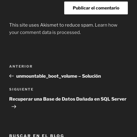
This site uses Akismet to reduce spam.
Learn how
your comment data is processed
.
Navegación
Entrada
ANTERIOR
de
anterior:
unmountable_boot_volume – Solución
entradas
Siguiente
SIGUIENTE
entrada
Recuperar una Base de Datos Dañada en SQL Server
BUSCAR EN EL BLOG